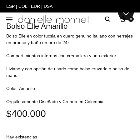
ESP
|
COL
|
EUR
|
USA
0
Bolso Elle Amarillo
Danielle
Carteras
Monnet
y
Bolso Elle en color fucsia en cuero genuino italiano con herrajes
en bronce y baño en oro de 24k
Bolsos
hechas
Compartimientos internos con cremallera y uno exterior.
a
Liviano y con opción de usarlo como bolso cruzado o bolso de
mano
mano.
en
Colombia
Color: Amarillo
Orgullosamente Diseñado y Creado en Colombia.
$
400.000
Hay existencias