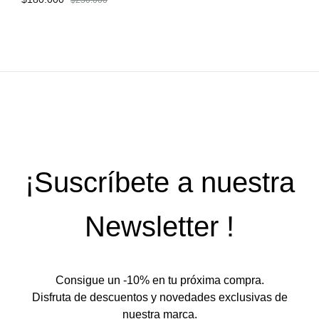
$
230.000
AÑA
AÑADIR
A
A
LIST
LISTA
DE
DE
DES
DESEOS
¡Suscríbete a nuestra
Newsletter !
Consigue un -10% en tu próxima compra.
Disfruta de descuentos y novedades exclusivas de
nuestra marca.