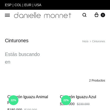
ESP
|
COL
|
EUR
|
USA
0
Danielle
Carteras
Monnet
y
Bolsos
Cinturones
hechas
Inicio
Cinturones
a
Estás buscando
mano
en
en
Colombia
2 Productos
Cinturón Iguazu Animal
Cinturón Iguazu Azul
22%
22%
Print
$
180.000
$
230.000
$
180.000