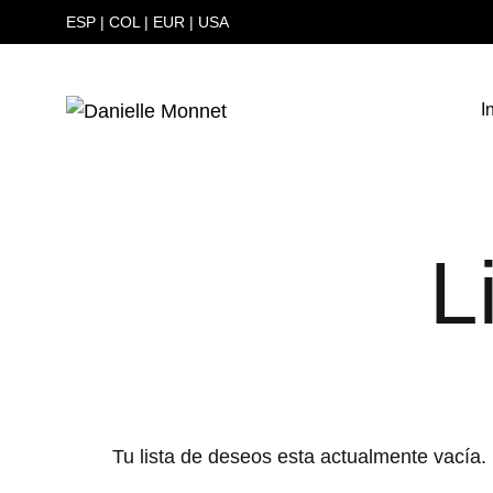
ESP
|
COL
|
EUR
|
USA
I
Danielle
Carteras
Monnet
y
Bolsos
hechas
L
a
mano
en
Colombia
Tu lista de deseos esta actualmente vacía.