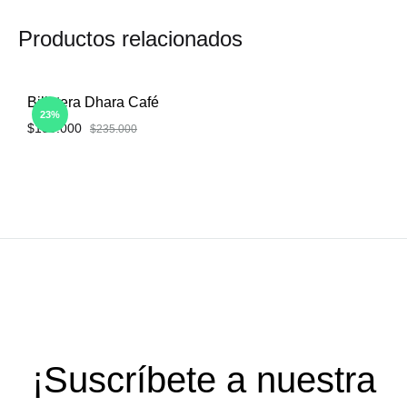
Productos relacionados
Billetera Dhara Café
23%
$
180.000
$
235.000
AÑADIR
A
LISTA
DE
DESEOS
¡Suscríbete a nuestra