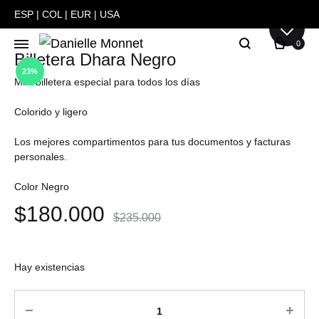
ESP
|
COL
|
EUR
|
USA
0
Billetera Dhara Negro
Danielle
Carteras
23%
Monnet
y
Mini billetera especial para todos los días
Bolsos
Colorido y ligero
hechas
a
Los mejores compartimentos para tus documentos y facturas
personales.
mano
en
Color Negro
Colombia
$
180.000
$
235.000
Hay existencias
Cantidad