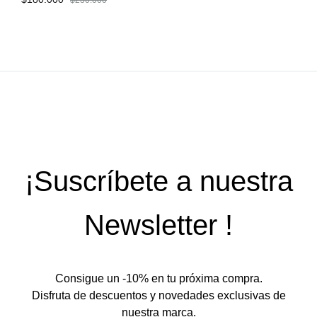
$
230.000
AÑA
AÑADIR
A
A
LIST
LISTA
DE
DE
DES
DESEOS
¡Suscríbete a nuestra
Newsletter !
Consigue un -10% en tu próxima compra.
Disfruta de descuentos y novedades exclusivas de
nuestra marca.