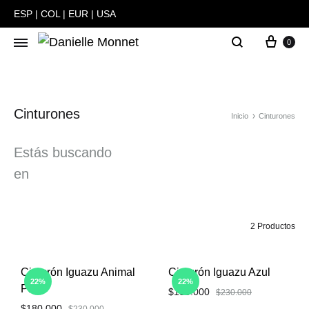
ESP
|
COL
|
EUR
|
USA
0
Danielle
Carteras
Monnet
y
Bolsos
Cinturones
hechas
Inicio
Cinturones
a
Estás buscando
mano
en
en
Colombia
2 Productos
Cinturón Iguazu Animal
Cinturón Iguazu Azul
22%
22%
Print
$
180.000
$
230.000
$
180.000